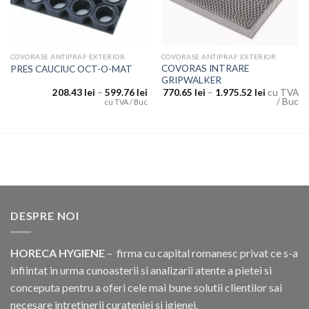
COVORASE ANTIPRAF EXTERIOR
COVORASE ANTIPRAF EXTERIOR
COVORAS INTRARE
PRES CAUCIUC OCT-O-MAT
GRIPWALKER
208.43
lei
–
599.76
lei
770.65
lei
–
1.975.52
lei
cu TVA
/ Buc
cu TVA / Buc
DESPRE NOI
HORECA HYGIENE
– firma cu capital romanesc privat ce s-a
infiintat in urma cunoasterii si analizarii atente a pietei si
conceputa pentru a oferi cele mai bune solutii clientilor sai
necesare intretinerii curateniei si igienei.