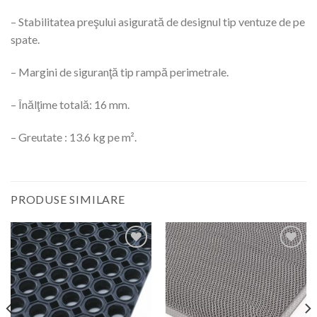
– Stabilitatea preşului asigurată de designul tip ventuze de pe
spate.
– Margini de siguranţă tip rampă perimetrale.
– Înălţime totală: 16 mm.
– Greutate : 13.6 kg pe m².
PRODUSE SIMILARE
Adauga
Adauga
la
la
favorite
favorite