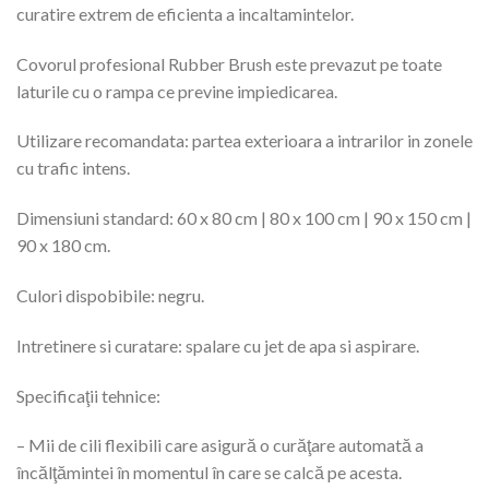
curatire extrem de eficienta a incaltamintelor.
Covorul profesional Rubber Brush este prevazut pe toate
laturile cu o rampa ce previne impiedicarea.
Utilizare recomandata: partea exterioara a intrarilor in zonele
cu trafic intens.
Dimensiuni standard: 60 x 80 cm | 80 x 100 cm | 90 x 150 cm |
90 x 180 cm.
Culori dispobibile: negru.
Intretinere si curatare: spalare cu jet de apa si aspirare.
Specificaţii tehnice:
– Mii de cili flexibili care asigură o curăţare automată a
încălţămintei în momentul în care se calcă pe acesta.