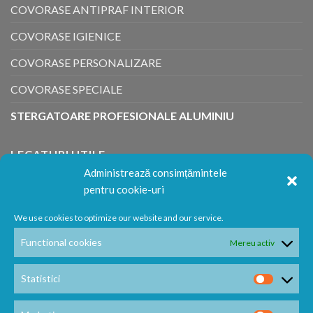
COVORASE ANTIPRAF INTERIOR
COVORASE IGIENICE
COVORASE PERSONALIZARE
COVORASE SPECIALE
STERGATOARE PROFESIONALE ALUMINIU
LEGATURI UTILE
Administrează consimțămintele
pentru cookie-uri
Urmărește comandă
We use cookies to optimize our website and our service.
ANPC
Functional cookies
Mereu activ
Politica retur
Termene si Conditii
Statistici
Cum Cumpar?