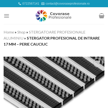
Skip
0722567141
contact@covoraseprofesionale.ro
to
content
Home
»
Shop
»
STERGATOARE PROFESIONALE
ALUMINIU
»
STERGATOR PROFESIONAL DE INTRARE
17 MM – PERIE CAUCIUC
Adauga
la
favorite